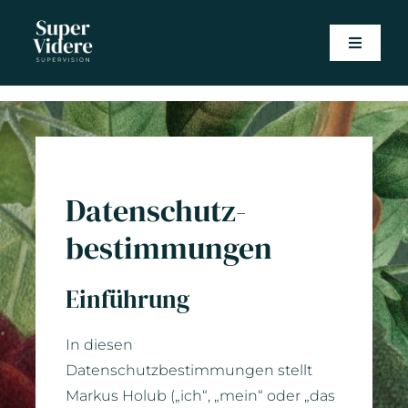
Skip
to
Toggle
content
Navigat
Home
Leistungen
Datenschutz­
Über mich
bestimmungen
Empfehlungen
Einführung
Kontakt
In diesen
Datenschutzbestimmungen stellt
Impressum
Markus Holub („ich“, „mein“ oder „das